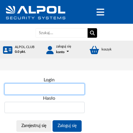
zaloguj się
ALPOL.CLUB
koszyk
0.0 pkt.
konto
Login
Hasło
Zarejestruj się
Zaloguj się